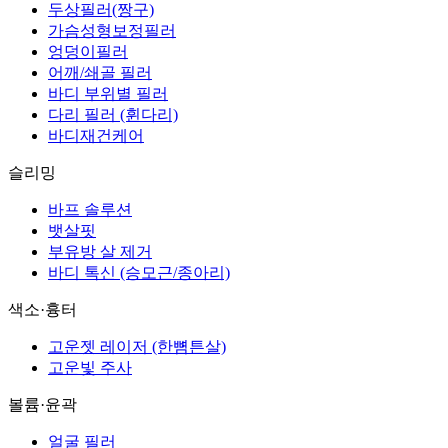
두상필러(짱구)
가슴성형보정필러
엉덩이필러
어깨/쇄골 필러
바디 부위별 필러
다리 필러 (휜다리)
바디재건케어
슬리밍
바프 솔루션
뱃살핏
부유방 살 제거
바디 톡신 (승모근/종아리)
색소·흉터
고운젯 레이저 (한뼘튼살)
고운빛 주사
볼륨·윤곽
얼굴 필러