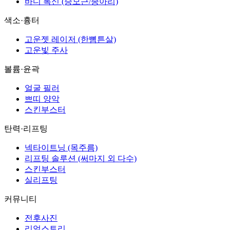
바디 톡신 (승모근/종아리)
색소·흉터
고운젯 레이저 (한뼘튼살)
고운빛 주사
볼륨·윤곽
얼굴 필러
쁘띠 양악
스킨부스터
탄력·리프팅
넥타이트닝 (목주름)
리프팅 솔루션 (써마지 외 다수)
스킨부스터
실리프팅
커뮤니티
전후사진
리얼스토리