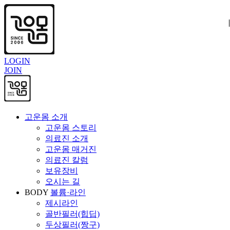
|
|
|
LOGIN
JOIN
고운몸 소개
고운몸 스토리
의료진 소개
고운몸 매거진
의료진 칼럼
보유장비
오시는 길
BODY
볼륨·라인
제시라인
골반필러(힙딥)
두상필러(짱구)