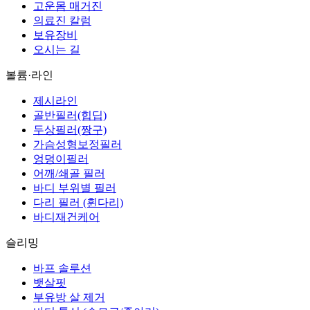
고운몸 매거진
의료진 칼럼
보유장비
오시는 길
볼륨·라인
제시라인
골반필러(힙딥)
두상필러(짱구)
가슴성형보정필러
엉덩이필러
어깨/쇄골 필러
바디 부위별 필러
다리 필러 (휜다리)
바디재건케어
슬리밍
바프 솔루션
뱃살핏
부유방 살 제거