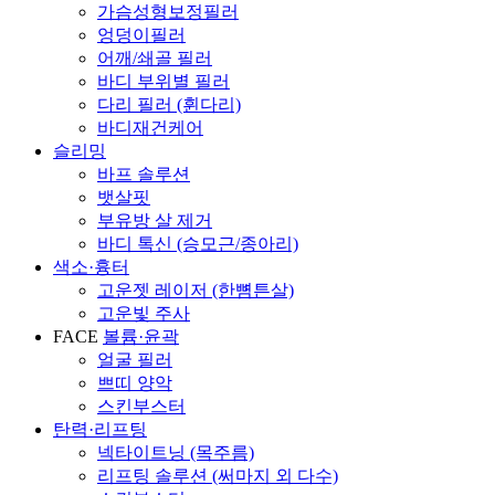
가슴성형보정필러
엉덩이필러
어깨/쇄골 필러
바디 부위별 필러
다리 필러 (휜다리)
바디재건케어
슬리밍
바프 솔루션
뱃살핏
부유방 살 제거
바디 톡신 (승모근/종아리)
색소·흉터
고운젯 레이저 (한뼘튼살)
고운빛 주사
FACE
볼륨·윤곽
얼굴 필러
쁘띠 양악
스킨부스터
탄력·리프팅
넥타이트닝 (목주름)
리프팅 솔루션 (써마지 외 다수)