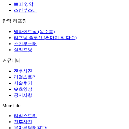
쁘띠 양악
스킨부스터
탄력·리프팅
넥타이트닝 (목주름)
리프팅 솔루션 (써마지 외 다수)
스킨부스터
실리프팅
커뮤니티
전후사진
리얼스토리
시술후기
숏츠영상
공지사항
More info
리얼스토리
전후사진
목마른닥터김TV