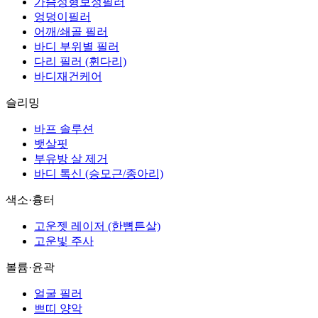
가슴성형보정필러
엉덩이필러
어깨/쇄골 필러
바디 부위별 필러
다리 필러 (휜다리)
바디재건케어
슬리밍
바프 솔루션
뱃살핏
부유방 살 제거
바디 톡신 (승모근/종아리)
색소·흉터
고운젯 레이저 (한뼘튼살)
고운빛 주사
볼륨·윤곽
얼굴 필러
쁘띠 양악