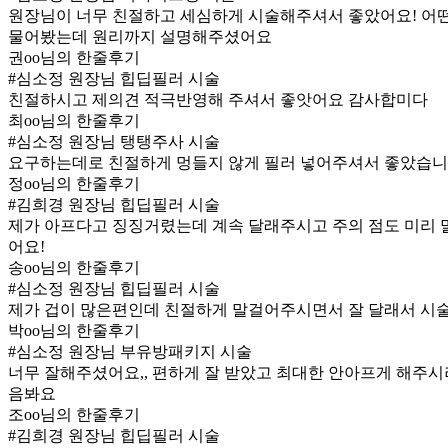
원장님이 너무 친절하고 세심하게 시술해주셔서 좋았어요! 어떤
물어봤는데 원리까지 설명해주셨어요
권oo님의 한줄후기
#심소정 원장님 힙딥필러 시술
친절하시고 제의견 적극반영해 주셔서 좋앗어요 감사합미다
최oo님의 한줄후기
#심소정 원장님 탱탱주사 시술
요구하는데로 친절하게 멍들지 않게 필러 넣어주셔서 좋았습
정oo님의 한줄후기
#김희경 원장님 힙딥필러 시술
제가 아프다고 징징거렸는데 계속 달래주시고 주의 점도 미리 말
어요!
송oo님의 한줄후기
#심소정 원장님 힙딥필러 시술
제가 겁이 많은편인데 친절하게 말걸어주시면서 잘 달래서 시
박oo님의 한줄후기
#심소정 원장님 부유방패키지 시술
너무 잘해주셨어요,, 편하게 잘 받았고 최대한 안아프게 해주시
음봐요
조oo님의 한줄후기
#김희경 원장님 힙딥필러 시술