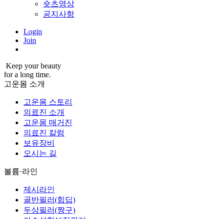
숏츠영상
공지사항
Login
Join
Keep your beauty
for a long time.
고운몸 소개
고운몸 스토리
의료진 소개
고운몸 매거진
의료진 칼럼
보유장비
오시는 길
볼륨·라인
제시라인
골반필러(힙딥)
두상필러(짱구)