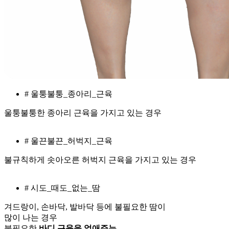
# 울퉁불퉁_종아리_근육
울퉁불퉁한 종아리 근육을 가지고 있는 경우
# 울끈불끈_허벅지_근육
불규칙하게 솟아오른 허벅지 근육을 가지고 있는 경우
# 시도_때도_없는_땀
겨드랑이, 손바닥, 발바닥 등에 불필요한 땀이
많이 나는 경우
불필요한
바디 근육을 없애주는