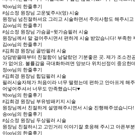
박oo님의 한줄후기
#심소정 원장님 고운빛주사(엉) 시술
원정님 넘친절하셔요 그리고 시술하면서 주의사항도 해주시고
김oo님의 한줄후기
#심소정 원장님 가슴골+윗가슴필러 시술
원장님께서 말 걸어주시면서 편하게 시술 받았습니다! 부족한
김oo님의 한줄후기
#김희경 원장님 골반필러 시술
상담받을때부터 친절함이 남달랐던 기분좋은 곳. 제가 조소전
가 없어요. 볼률감을 극대화하려면 양보다 위치선정이 중요한
정oo님의 한줄후기
#김희경 원장님 힙딥필러 시술
필러시술자체가 처음이라 너무 떨렸는데 편하고 안아프게 해주
어넣어주셔서 너무도 만족했습니다♥
박oo님의 한줄후기
#김희경 원장님 부유방패키지 시술
원장님께서 친절하게 설명해주시면서 시술 진행해주셨습니다!
송oo님의 한줄후기
#심소정 원장님 두상필러 시술
원장님 친절하시고 고민거리 이야기잘 호응해 주시고 아픈부분
이oo님의 한줄후기