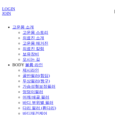
LOGIN
|
|
|
JOIN
고운몸 소개
고운몸 스토리
의료진 소개
고운몸 매거진
의료진 칼럼
보유장비
오시는 길
BODY
볼륨·라인
제시라인
골반필러(힙딥)
두상필러(짱구)
가슴성형보정필러
엉덩이필러
어깨/쇄골 필러
바디 부위별 필러
다리 필러 (휜다리)
바디재건케어