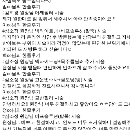
사실력도 좋으십니다~:)
임oo님의 한줄후기
#김희경 원장님 어깨필러 시술
제가 원한대로 잘 맞춰서 해주셔서 아주 만족중이에요 !!
이oo님의 한줄후기
#심소정 원장님 넥타이트닝+바프솔루션(팔뚝) 시술
타지역이라 온라인 상담 후 방문했는데 상담부터 친절하고 자
받아보는 부위의 시술이라 걱정이 많았는데 편안한 분위기에서
이되면 또 재방문 하고 싶습니다☺️
백oo님의 한줄후기
#심소정 원장님 넥타이트닝+목주름필러 추가 시술
원장님 시술 받을때 편안하게 안아프게 잘 해주셔서 좋았어요!
김oo님의 한줄후기
#심소정 원장님 고운빛주사+필토닝(엉) 시술
친절하고 꼼꼼하게 진료해주셔서 감사합니다!
이oo님의 한줄후기
#심소정 원장님 골반필러 시술
안녕하세요!! 원장님 너무 친절하시고 좋았어요 ㅎㅎ담에도 
정oo님의 한줄후기
#심소정 원장님 바프솔루션(팔뚝) 시술
원장님... 예쁘고 친절하시고.. 인모드 너무 뜨거워하니 설명
셔서 가는길에 너무 아플때도 무섭진 않았어요. 너무 만족스러운 