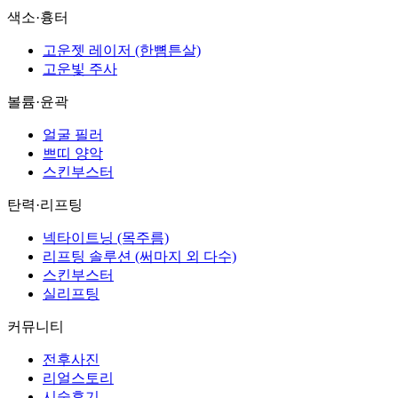
색소·흉터
고운젯 레이저 (한뼘튼살)
고운빛 주사
볼륨·윤곽
얼굴 필러
쁘띠 양악
스킨부스터
탄력·리프팅
넥타이트닝 (목주름)
리프팅 솔루션 (써마지 외 다수)
스킨부스터
실리프팅
커뮤니티
전후사진
리얼스토리
시술후기