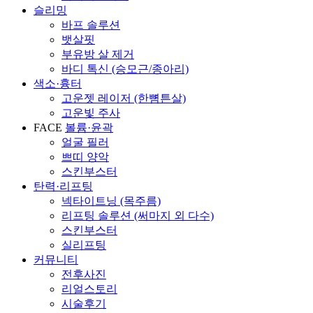
슬리밍
바프 솔루션
뱃살핏
부유방 살 제거
바디 톡신 (승모근/종아리)
색소·흉터
고운젯 레이저 (한뼘튼살)
고운빛 주사
FACE
볼륨·윤곽
얼굴 필러
쁘띠 양악
스킨부스터
탄력·리프팅
넥타이트닝 (목주름)
리프팅 솔루션 (써마지 외 다수)
스킨부스터
실리프팅
커뮤니티
전후사진
리얼스토리
시술후기