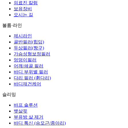
의료진 칼럼
보유장비
오시는 길
볼륨·라인
제시라인
골반필러(힙딥)
두상필러(짱구)
가슴성형보정필러
엉덩이필러
어깨/쇄골 필러
바디 부위별 필러
다리 필러 (휜다리)
바디재건케어
슬리밍
바프 솔루션
뱃살핏
부유방 살 제거
바디 톡신 (승모근/종아리)