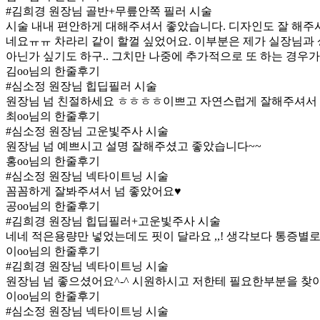
#김희경 원장님 골반+무릎안쪽 필러 시술
시술 내내 편안하게 대해주셔서 좋았습니다. 디자인도 잘 해주시구
네요ㅠㅠ 차라리 같이 할껄 싶었어요. 이부분은 제가 실장님과 
아닌가 싶기도 하구.. 그치만 나중에 추가적으로 또 하는 경우가
김oo님의 한줄후기
#심소정 원장님 힙딥필러 시술
원장님 넘 친절하세요 ㅎㅎㅎㅎ이쁘고 자연스럽게 잘해주셔서 
최oo님의 한줄후기
#심소정 원장님 고운빛주사 시술
원장님 넘 예쁘시고 설명 잘해주셨고 좋았습니다~~
홍oo님의 한줄후기
#심소정 원장님 넥타이트닝 시술
꼼꼼하게 잘봐주셔서 넘 좋았어요♥
공oo님의 한줄후기
#김희경 원장님 힙딥필러+고운빛주사 시술
네네 적은용량만 넣었는데도 핏이 달라요 ,,! 생각보다 통증
이oo님의 한줄후기
#김희경 원장님 넥타이트닝 시술
원장님 넘 좋으셨어요^-^ 시원하시고 저한테 필요한부분을 찾아주
이oo님의 한줄후기
#심소정 원장님 넥타이트닝 시술