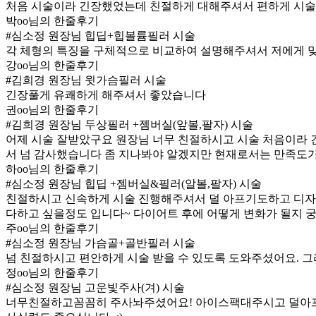
처음 시술이라 긴장했었는데 친절하게 대해주셔서 편하게 시술
박oo님의 한줄후기
#심소정 원장님 힙딥+힙볼륨필러 시술
각 체형의 특징을 구체적으로 비교하여 설명해주셔서 저에게 
강oo님의 한줄후기
#김희경 원장님 윗가슴필러 시술
긴장풀게 유쾌하게 해주셔서 좋았습니다
권oo님의 한줄후기
#김희경 원장님 두상필러 +젬버실(앞볼,팔자) 시술
어제 시술 잘받았구요 원장님 너무 친절하시고 시술 처음이라 
서 넘 감사했습니다 좀 지나봐야 알겠지만 현재로서는 만족도
하oo님의 한줄후기
#심소정 원장님 힙딥 +젬버실&필러(알볼,팔자) 시술
친절하시고 신속하게 시술 진행해주셔서 덜 아프기도하고 디자인
다하고 싶을정도 입니다~ 다이어트 후에 어떻게 변화가 될지 궁
주oo님의 한줄후기
#심소정 원장님 가슴골+골반필러 시술
넘 친절하시고 편안하게 시술 받을 수 있도록 도와주셨어요. 그
정oo님의 한줄후기
#심소정 원장님 고운빛주사(겨) 시술
너무친절하고꼼꼼히 주사놔주셨어요! 아이스팩대주시고 덜아프