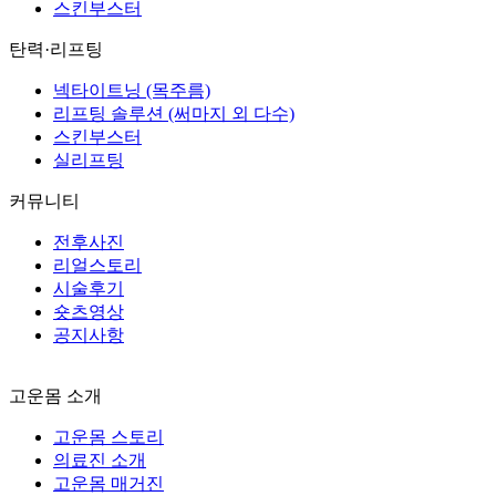
스킨부스터
탄력·리프팅
넥타이트닝 (목주름)
리프팅 솔루션 (써마지 외 다수)
스킨부스터
실리프팅
커뮤니티
전후사진
리얼스토리
시술후기
숏츠영상
공지사항
고운몸 소개
고운몸 스토리
의료진 소개
고운몸 매거진