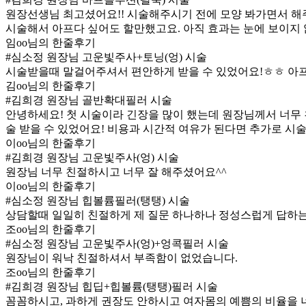
원장선생님 최고셨어요!! 시술해주시기 전에 모양 봐가면서 해
시술해서 아프다 싶어도 할만했고요. 아직 효과는 눈에 보이지
임oo님의 한줄후기
#심소정 원장님 고운빛주사+토닝(엉) 시술
시술받을때 말걸어주셔서 편안하게 받을 수 있었어요!ㅎㅎ 아프
김oo님의 한줄후기
#김희경 원장님 골반확대필러 시술
안녕하세요! 첫 시술이라 긴장을 많이 했는데 원장님께서 너무 
술 받을 수 있었어요! 비용과 시간적 여유가 된다면 추가로 시술
이oo님의 한줄후기
#김희경 원장님 고운빛주사(엉) 시술
원장님 너무 친절하시고 너무 잘 해주셨어요^^
이oo님의 한줄후기
#심소정 원장님 힙볼륨필러(탱탱) 시술
상담할때 일일히 친절하게 제 질문 하나하나 정성스럽게 답하
조oo님의 한줄후기
#심소정 원장님 고운빛주사(엉)+엉콕필러 시술
원장님이 워낙 친절하셔서 부족함이 없었습니다.
조oo님의 한줄후기
#김희경 원장님 힙딥+힙볼륨(탱탱)필러 시술
꼼꼼하시고, 과하게 권장도 안하시고 여자몸의 예쁨의 비율을 