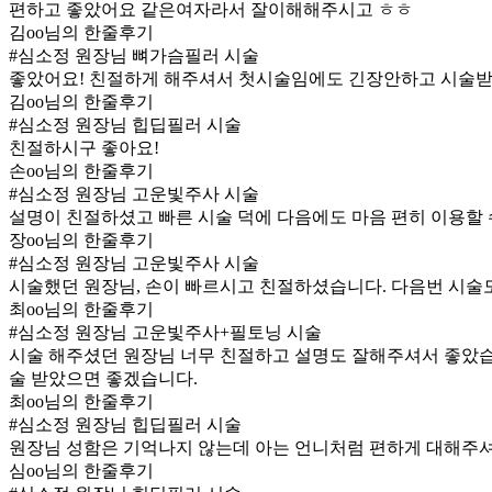
편하고 좋았어요 같은여자라서 잘이해해주시고 ㅎㅎ
김oo님의 한줄후기
#심소정 원장님 뼈가슴필러 시술
좋았어요! 친절하게 해주셔서 첫시술임에도 긴장안하고 시술
김oo님의 한줄후기
#심소정 원장님 힙딥필러 시술
친절하시구 좋아요!
손oo님의 한줄후기
#심소정 원장님 고운빛주사 시술
설명이 친절하셨고 빠른 시술 덕에 다음에도 마음 편히 이용할 수
장oo님의 한줄후기
#심소정 원장님 고운빛주사 시술
시술했던 원장님, 손이 빠르시고 친절하셨습니다. 다음번 시술
최oo님의 한줄후기
#심소정 원장님 고운빛주사+필토닝 시술
시술 해주셨던 원장님 너무 친절하고 설명도 잘해주셔서 좋았습
술 받았으면 좋겠습니다.
최oo님의 한줄후기
#심소정 원장님 힙딥필러 시술
원장님 성함은 기억나지 않는데 아는 언니처럼 편하게 대해주셔
심oo님의 한줄후기