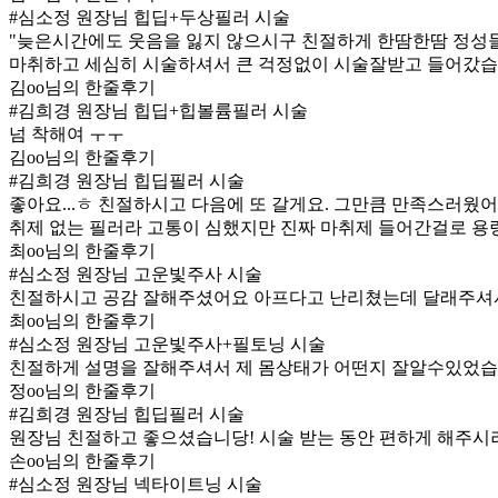
#심소정 원장님 힙딥+두상필러 시술
"늦은시간에도 웃음을 잃지 않으시구 친절하게 한땀한땀 정성
마취하고 세심히 시술하셔서 큰 걱정없이 시술잘받고 들어갔습
김oo님의 한줄후기
#김희경 원장님 힙딥+힙볼륨필러 시술
넘 착해여 ㅜㅜ
김oo님의 한줄후기
#김희경 원장님 힙딥필러 시술
좋아요...ㅎ 친절하시고 다음에 또 갈게요. 그만큼 만족스러웠어
취제 없는 필러라 고통이 심했지만 진짜 마취제 들어간걸로 용
최oo님의 한줄후기
#심소정 원장님 고운빛주사 시술
친절하시고 공감 잘해주셨어요 아프다고 난리쳤는데 달래주셔서 
최oo님의 한줄후기
#심소정 원장님 고운빛주사+필토닝 시술
친절하게 설명을 잘해주셔서 제 몸상태가 어떤지 잘알수있었습
정oo님의 한줄후기
#김희경 원장님 힙딥필러 시술
원장님 친절하고 좋으셨습니당! 시술 받는 동안 편하게 해주시려
손oo님의 한줄후기
#심소정 원장님 넥타이트닝 시술