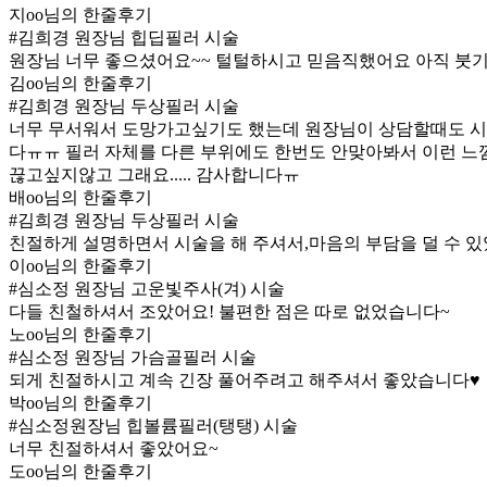
지oo님의 한줄후기
#김희경 원장님 힙딥필러 시술
원장님 너무 좋으셨어요~~ 털털하시고 믿음직했어요 아직 붓기
김oo님의 한줄후기
#김희경 원장님 두상필러 시술
너무 무서워서 도망가고싶기도 했는데 원장님이 상담할때도 
다ㅠㅠ 필러 자체를 다른 부위에도 한번도 안맞아봐서 이런 
끊고싶지않고 그래요..... 감사합니다ㅠ
배oo님의 한줄후기
#김희경 원장님 두상필러 시술
친절하게 설명하면서 시술을 해 주셔서,마음의 부담을 덜 수 있
이oo님의 한줄후기
#심소정 원장님 고운빛주사(겨) 시술
다들 친철하셔서 조았어요! 불편한 점은 따로 없었습니다~
노oo님의 한줄후기
#심소정 원장님 가슴골필러 시술
되게 친절하시고 계속 긴장 풀어주려고 해주셔서 좋았습니다♥
박oo님의 한줄후기
#심소정원장님 힙볼륨필러(탱탱) 시술
너무 친절하셔서 좋았어요~
도oo님의 한줄후기