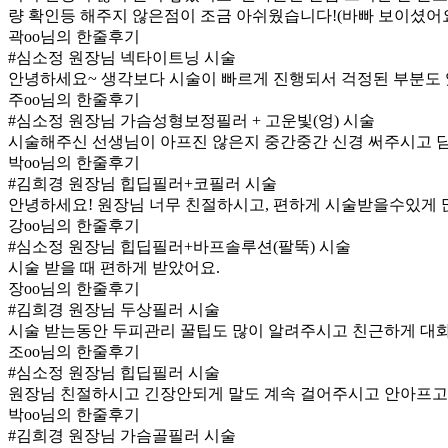
량 확인등 해주지 않은점이 조금 아쉬웠습니다!(바빠 보이셨어요
곽oo님의 한줄후기
#심소정 원장님 넥타이트닝 시술
안녕하세요~ 생각보다 시술이 빠르게 진행되서 걱정된 부분도 
주oo님의 한줄후기
#심소정 원장님 가슴성형보정필러 + 고운빛(엉) 시술
시술해주신 선생님이 아프진 않은지 중간중간 신경 써주시고 
박oo님의 한줄후기
#김희경 원장님 힙딥필러+코필러 시술
안녕하세요! 원장님 너무 친절하시고, 편하게 시술받을수있게 
강oo님의 한줄후기
#심소정 원장님 힙딥필러+바프솔루션(팔뚝) 시술
시술 받을 때 편하게 받았어요.
장oo님의 한줄후기
#김희경 원장님 두상필러 시술
시술 받는동안 두피관리 꿀팁도 많이 알려주시고 친근하게 대화나
조oo님의 한줄후기
#심소정 원장님 힙딥필러 시술
원장님 친절하시고 긴장안되게 말도 계속 걸어주시고 안아프고
박oo님의 한줄후기
#김희경 원장님 가슴골필러 시술