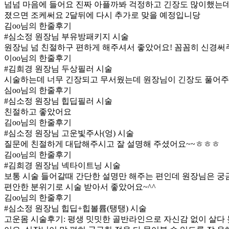
넘넘 마음에 들어요 진짜 아플까봐 걱정하고 긴장도 많이했는데
졌으면 조케써요 2달뒤에 다시 추가로 맞을 예정입니당
김oo님의 한줄후기
#심소정 원장님 부유방패키지 시술
원장님 넘 친절하구 편하게 해주셔서 좋았어요! 꼼꼼히 신경써
이oo님의 한줄후기
#김희경 원장님 두상필러 시술
시술하는데 너무 긴장되고 무서웠는데 원장님이 긴장도 풀어주시
심oo님의 한줄후기
#심소정 원장님 힙딥필러 시술
친절하고 좋았어요
김oo님의 한줄후기
#심소정 원장님 고운빛주사(엉) 시술
질문에 친절하게 대답해주시고 잘 설명해 주셨어요~~ㅎㅎㅎ
김oo님의 한줄후기
#김희경 원장님 넥타이트닝 시술
보통 시술 들어갈때 간단한 설명만 해주는 편인데 원장님은 
편안한 분위기로 시술 받아서 좋았어요~^^
김oo님의 한줄후기
#심소정 원장님 힙딥+힙볼륨(탱탱) 시술
고운몸 시술후기: 평생 밋밋한 골반라인으로 자신감 없이 살다