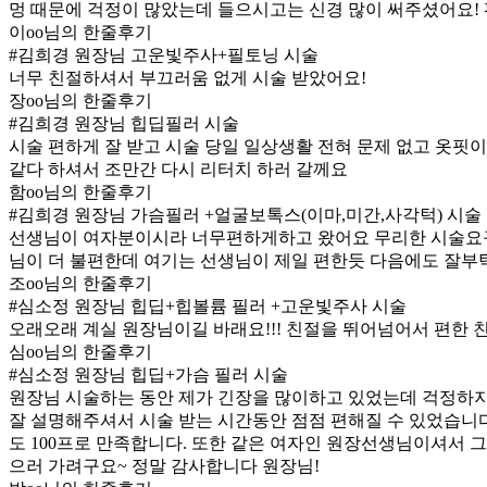
멍 때문에 걱정이 많았는데 들으시고는 신경 많이 써주셨어요!
이oo님의 한줄후기
#김희경 원장님 고운빛주사+필토닝 시술
너무 친절하셔서 부끄러움 없게 시술 받았어요!
장oo님의 한줄후기
#김희경 원장님 힙딥필러 시술
시술 편하게 잘 받고 시술 당일 일상생활 전혀 문제 없고 옷핏
같다 하셔서 조만간 다시 리터치 하러 갈께요
함oo님의 한줄후기
#김희경 원장님 가슴필러 +얼굴보톡스(이마,미간,사각턱) 시술
선생님이 여자분이시라 너무편하게하고 왔어요 무리한 시술요구 
님이 더 불편한데 여기는 선생님이 제일 편한듯 다음에도 잘부탁
조oo님의 한줄후기
#심소정 원장님 힙딥+힙볼륨 필러 +고운빛주사 시술
오래오래 계실 원장님이길 바래요!!! 친절을 뛰어넘어서 편한 
심oo님의 한줄후기
#심소정 원장님 힙딥+가슴 필러 시술
원장님 시술하는 동안 제가 긴장을 많이하고 있었는데 걱정하지
잘 설명해주셔서 시술 받는 시간동안 점점 편해질 수 있었습니
도 100프로 만족합니다. 또한 같은 여자인 원장선생님이셔서 그
으러 가려구요~ 정말 감사합니다 원장님!