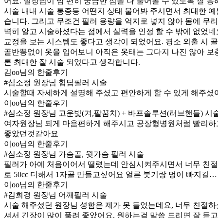
어요. 실장님이 맘 편히 궁금한 점을 다 물어볼 수 있도록 잘
시술 내내 시술 통증등 어떤지 상태 물어봐 주시면서 최대한 예
습니다. 그리고 무조건 필러 용량을 억지로 넣지 않아 몸에 무
벽히 알고 시술하셨다는 점에서 실력을 인정 할 수 밖에 없었네요.
교정을 보는 시스템도 좋다고 생각이 되었어요. 평소 외출 시 
골반뽕없이 옷을 입어보니 아직은 옷태는 그다지 나진 않아 보충
론 최대한 잘 시술 되었다고 생각합니다.
김oo님의 한줄후기
#심소정 원장님 힙딥필러 시술
시술할때 자세하게 설명해 주셨고 편안하게 할 수 있게 해주셨어
이oo님의 한줄후기
#심소정 원장님 고운빛(겨,팔꿈치) + 바프솔루션(러브핸들) 시
여자원장님 되게 마음편하게 해주시고 공장형병원처럼 빨리하
좋았던것같아요
이oo님의 한줄후기
#심소정 원장님 가슴골, 윗가슴 필러 시술
필러가 아예 처음이어서 떨렸는데 안심시켜주시면서 너무 친절하
로 50cc 더해서 1자골 만들고싶어요 얼른 붓기랑 멍이 빠지길…
이oo님의 한줄후기
#김희경 원장님 어깨필러 시술
시술 해주셨던 원장님 성함은 제가 못 들었는데요, 너무 친절하
셔서 긴장이 많이 풀려 좋았어요. 원하는걸 말씀 드리면 잘 듣고