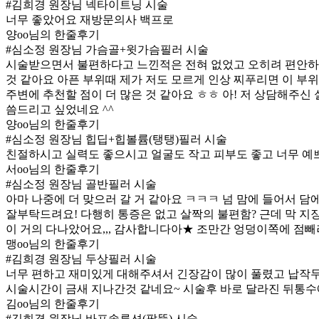
#김희경 원장님 넥타이트닝 시술
너무 좋았어요 재방문의사 백프로
양oo님의 한줄후기
#심소정 원장님 가슴골+윗가슴필러 시술
시술받으면서 불편하다고 느낀적은 전혀 없었고 오히려 편안하
것 같아요 아픈 부위때 제가 저도 모르게 인상 찌푸리면 이 부
주변에 추천할 점이 더 많은 것 같아요 ㅎㅎ 아! 저 상담해주
씀드리고 싶었네요 ^^
양oo님의 한줄후기
#심소정 원장님 힙딥+힙볼륨(탱탱)필러 시술
친절하시고 실력도 좋으시고 얼굴도 작고 피부도 좋고 너무 예쁘
서oo님의 한줄후기
#심소정 원장님 골반필러 시술
아마 나중에 더 맞으러 갈 거 같아요 ㅋㅋㅋ 넘 맘에 들어서 
잘부탁드려요! 다행히 통증은 없고 살짝의 불편함? 근데 막 지
이 거의 다나았어요,,, 감사합니다아★ 조만간 엉덩이쪽에 점빼
맹oo님의 한줄후기
#김희경 원장님 두상필러 시술
너무 편하고 재미있게 대해주셔서 긴장감이 많이 풀렸고 납작
시술시간이 금새 지나간것 같네요~ 시술후 바로 달라진 뒤통수에
김oo님의 한줄후기
#김희경 원장님 바프솔루션(팔뚝) 시술