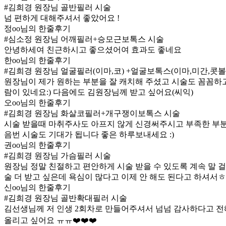
#김희경 원장님 골반필러 시술
넘 편하게 대해주셔서 좋았어요 !
정oo님의 한줄후기
#심소정 원장님 어깨필러+승모근보톡스 시술
안녕하세여 친근하시고 좋으셨어여 효과도 좋네요
한oo님의 한줄후기
#김희경 원장님 얼굴필러(이마,코) +얼굴보톡스(이마,미간,콧볼
원장님이 제가 원하는 부분을 잘 캐치해 주셨고 시술도 꼼꼼하
람이 있네요:) 다음에도 김원장님께 받고 싶어요(씨익)
오oo님의 한줄후기
#김희경 원장님 화살코필러+개구쟁이보톡스 시술
시술 받을때 마취주사도 아프지 않게 신경써주시고 부족한 부분
음번 시술도 기대가 됩니다 좋은 하루보내세요 :)
권oo님의 한줄후기
#김희경 원장님 가슴필러 시술
원장님 정말 친절하고 편안하게 시술 받을 수 있도록 계속 말
술 더 받고 싶은데 욕심이 많다고 이제 안 해도 된다고 하셔서
신oo님의 한줄후기
#김희경 원장님 골반확대필러 시술
김선생님께 저 인생 2회차로 만들어주셔서 넘넘 감사하다고 전해
올리고 싶어요 ㅠㅠ❤️❤️❤️