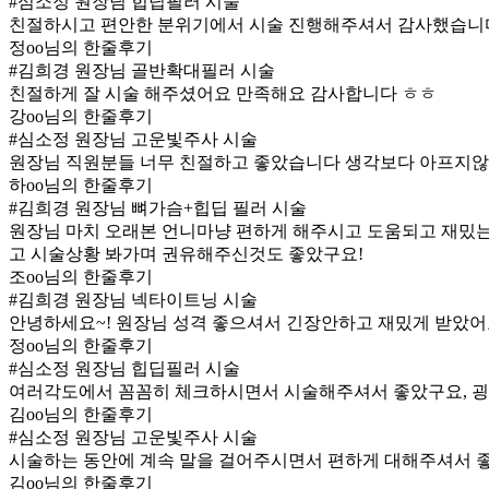
#심소정 원장님 힙딥필러 시술
친절하시고 편안한 분위기에서 시술 진행해주셔서 감사했습니다
정oo님의 한줄후기
#김희경 원장님 골반확대필러 시술
친절하게 잘 시술 해주셨어요 만족해요 감사합니다 ㅎㅎ
강oo님의 한줄후기
#심소정 원장님 고운빛주사 시술
원장님 직원분들 너무 친절하고 좋았습니다 생각보다 아프지않
하oo님의 한줄후기
#김희경 원장님 뼈가슴+힙딥 필러 시술
원장님 마치 오래본 언니마냥 편하게 해주시고 도움되고 재밌는
고 시술상황 봐가며 권유해주신것도 좋았구요!
조oo님의 한줄후기
#김희경 원장님 넥타이트닝 시술
안녕하세요~! 원장님 성격 좋으셔서 긴장안하고 재밌게 받았어
정oo님의 한줄후기
#심소정 원장님 힙딥필러 시술
여러각도에서 꼼꼼히 체크하시면서 시술해주셔서 좋았구요, 굉장
김oo님의 한줄후기
#심소정 원장님 고운빛주사 시술
시술하는 동안에 계속 말을 걸어주시면서 편하게 대해주셔서 좋
김oo님의 한줄후기