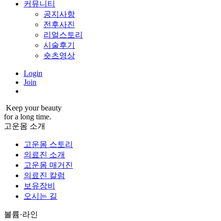
커뮤니티
공지사항
전후사진
리얼스토리
시술후기
숏츠영상
Login
Join
Keep your beauty
for a long time.
고운몸 소개
고운몸 스토리
의료진 소개
고운몸 매거진
의료진 칼럼
보유장비
오시는 길
볼륨·라인