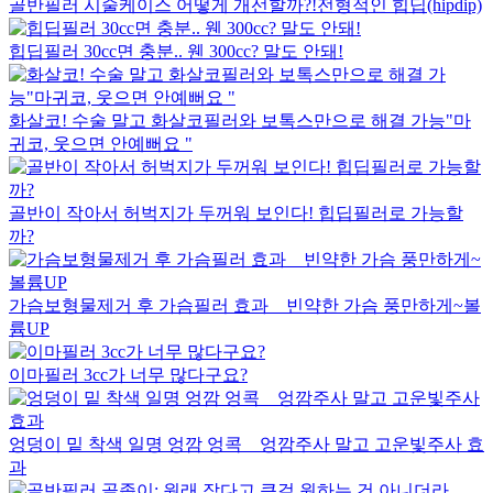
골반필러 시술케이스 어떻게 개선할까?!전형적인 힙딥(hipdip)
힙딥필러 30cc면 충분.. 웬 300cc? 말도 안돼!
화살코! 수술 말고 화살코필러와 보톡스만으로 해결 가능"마
귀코, 웃으면 안예뻐요 "
골반이 작아서 허벅지가 두꺼워 보인다! 힙딥필러로 가능할
까?
가슴보형물제거 후 가슴필러 효과 _ 빈약한 가슴 풍만하게~볼
륨UP
이마필러 3cc가 너무 많다구요?
엉덩이 밑 착색 일명 엉깜 엉콕 _ 엉깜주사 말고 고운빛주사 효
과