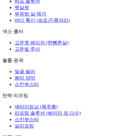
바프 솔루션
뱃살핏
부유방 살 제거
바디 톡신 (승모근/종아리)
색소·흉터
고운젯 레이저 (한뼘튼살)
고운빛 주사
볼륨·윤곽
얼굴 필러
쁘띠 양악
스킨부스터
탄력·리프팅
넥타이트닝 (목주름)
리프팅 솔루션 (써마지 외 다수)
스킨부스터
실리프팅