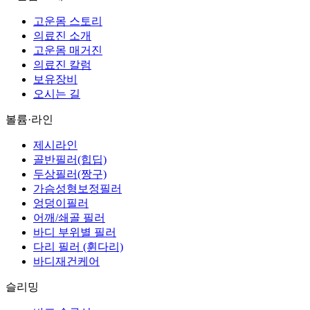
고운몸 스토리
의료진 소개
고운몸 매거진
의료진 칼럼
보유장비
오시는 길
볼륨·라인
제시라인
골반필러(힙딥)
두상필러(짱구)
가슴성형보정필러
엉덩이필러
어깨/쇄골 필러
바디 부위별 필러
다리 필러 (휜다리)
바디재건케어
슬리밍