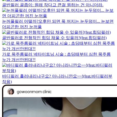
골반필러 골좁이: 원래 작다고 큰걸 원하는 건 아니더라.
눈꺼풀필러 어떨까?오후만 되면 푹 꺼지는 눈두덩이... 눈보면
더피곤한 꺼진 눈꺼풀
골반필러로 전형적인 힙딥 채울 수 있을까?(feat.힙딥필러)
가로 목주름필러 넥타이트닝 시술 : 초딩때부터 심한 목주름
누가 개선안된대?!
바디필러 흘러내리냐구요? 아니라니깐요~~!(feat.바디필러부
작용)