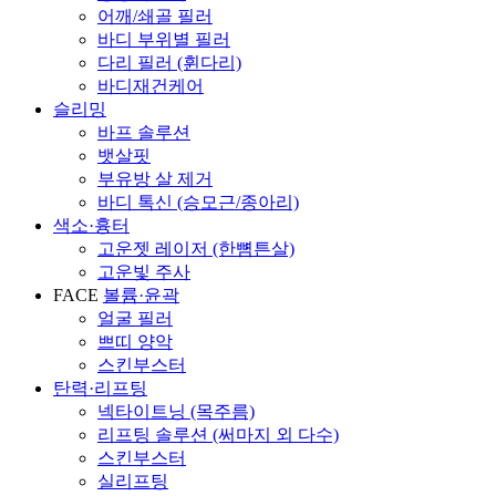
어깨/쇄골 필러
바디 부위별 필러
다리 필러 (휜다리)
바디재건케어
슬리밍
바프 솔루션
뱃살핏
부유방 살 제거
바디 톡신 (승모근/종아리)
색소·흉터
고운젯 레이저 (한뼘튼살)
고운빛 주사
FACE
볼륨·윤곽
얼굴 필러
쁘띠 양악
스킨부스터
탄력·리프팅
넥타이트닝 (목주름)
리프팅 솔루션 (써마지 외 다수)
스킨부스터
실리프팅