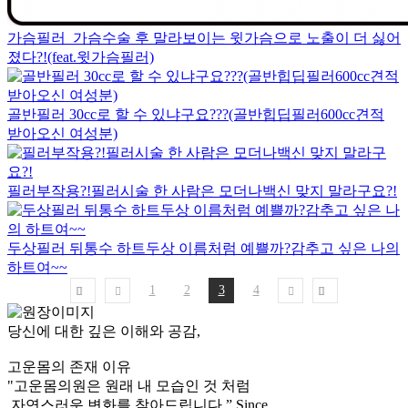
가슴필러_가슴수술 후 말라보이는 윗가슴으로 노출이 더 싫어
졌다?!(feat.윗가슴필러)
골반필러 30cc로 할 수 있냐구요???(골반힙딥필러600cc견적
받아오신 여성분)
필러부작용?!필러시술 한 사람은 모더나백신 맞지 말라구요?!
두상필러 뒤통수 하트두상 이름처럼 예쁠까?감추고 싶은 나의
하트여~~
1
2
3
4
당신에 대한 깊은 이해와 공감,
고운몸의 존재 이유
"고운몸의원은 원래 내 모습인 것 처럼
자연스러운 변화를 찾아드립니다.”
Since