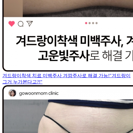
겨드랑이착색 치료 미백주사 겨깜주사로 해결 가능!"겨드랑이
그거 누가본다고?!"