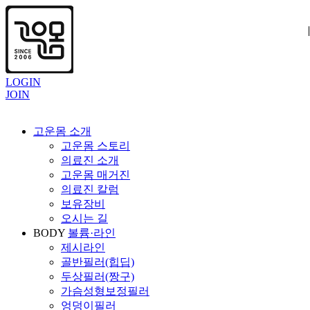
|
|
|
LOGIN
JOIN
고운몸 소개
고운몸 스토리
의료진 소개
고운몸 매거진
의료진 칼럼
보유장비
오시는 길
BODY
볼륨·라인
제시라인
골반필러(힙딥)
두상필러(짱구)
가슴성형보정필러
엉덩이필러