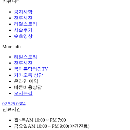
커뮤니티
공지사항
전후사진
리얼스토리
시술후기
숏츠영상
More info
리얼스토리
전후사진
목마른닥터김TV
카카오톡 상담
온라인 예약
빠른비용상담
오시는길
02.525.0304
진료시간
월~목
AM 10:00 ~ PM 7:00
금요일
AM 10:00 ~ PM 9:00
(야간진료)