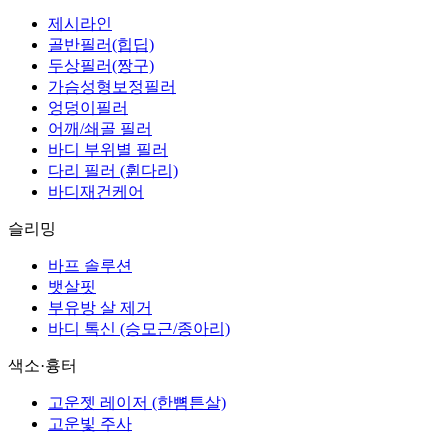
제시라인
골반필러(힙딥)
두상필러(짱구)
가슴성형보정필러
엉덩이필러
어깨/쇄골 필러
바디 부위별 필러
다리 필러 (휜다리)
바디재건케어
슬리밍
바프 솔루션
뱃살핏
부유방 살 제거
바디 톡신 (승모근/종아리)
색소·흉터
고운젯 레이저 (한뼘튼살)
고운빛 주사