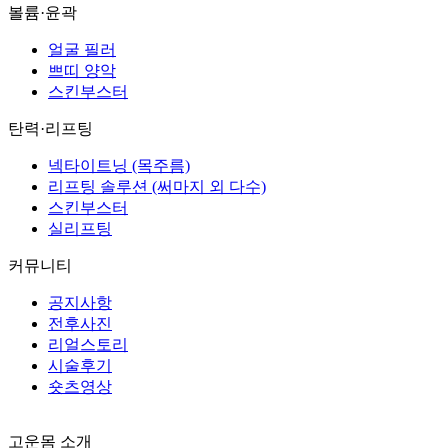
볼륨·윤곽
얼굴 필러
쁘띠 양악
스킨부스터
탄력·리프팅
넥타이트닝 (목주름)
리프팅 솔루션 (써마지 외 다수)
스킨부스터
실리프팅
커뮤니티
공지사항
전후사진
리얼스토리
시술후기
숏츠영상
고운몸 소개