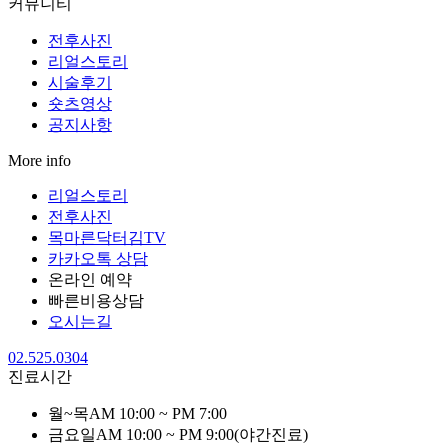
커뮤니티
전후사진
리얼스토리
시술후기
숏츠영상
공지사항
More info
리얼스토리
전후사진
목마른닥터김TV
카카오톡 상담
온라인 예약
빠른비용상담
오시는길
02.525.0304
진료시간
월~목
AM 10:00 ~ PM 7:00
금요일
AM 10:00 ~ PM 9:00
(야간진료)