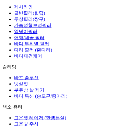
제시라인
골반필러(힙딥)
두상필러(짱구)
가슴성형보정필러
엉덩이필러
어깨/쇄골 필러
바디 부위별 필러
다리 필러 (휜다리)
바디재건케어
슬리밍
바프 솔루션
뱃살핏
부유방 살 제거
바디 톡신 (승모근/종아리)
색소·흉터
고운젯 레이저 (한뼘튼살)
고운빛 주사