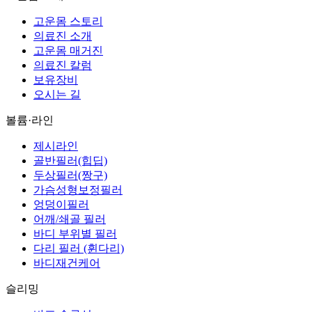
고운몸 스토리
의료진 소개
고운몸 매거진
의료진 칼럼
보유장비
오시는 길
볼륨·라인
제시라인
골반필러(힙딥)
두상필러(짱구)
가슴성형보정필러
엉덩이필러
어깨/쇄골 필러
바디 부위별 필러
다리 필러 (휜다리)
바디재건케어
슬리밍