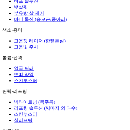
바프 솔루션
뱃살핏
부유방 살 제거
바디 톡신 (승모근/종아리)
색소·흉터
고운젯 레이저 (한뼘튼살)
고운빛 주사
볼륨·윤곽
얼굴 필러
쁘띠 양악
스킨부스터
탄력·리프팅
넥타이트닝 (목주름)
리프팅 솔루션 (써마지 외 다수)
스킨부스터
실리프팅