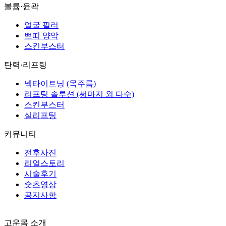
볼륨·윤곽
얼굴 필러
쁘띠 양악
스킨부스터
탄력·리프팅
넥타이트닝 (목주름)
리프팅 솔루션 (써마지 외 다수)
스킨부스터
실리프팅
커뮤니티
전후사진
리얼스토리
시술후기
숏츠영상
공지사항
고운몸 소개