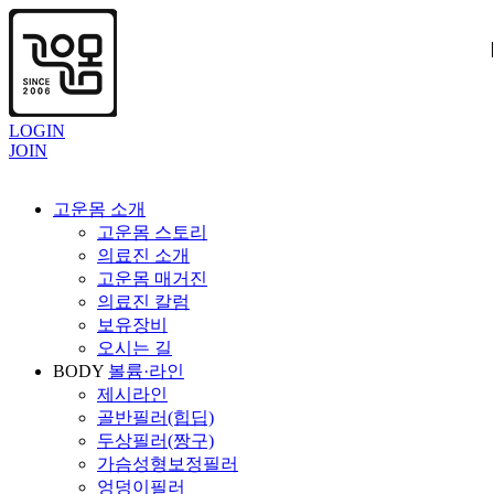
|
|
|
LOGIN
JOIN
고운몸 소개
고운몸 스토리
의료진 소개
고운몸 매거진
의료진 칼럼
보유장비
오시는 길
BODY
볼륨·라인
제시라인
골반필러(힙딥)
두상필러(짱구)
가슴성형보정필러
엉덩이필러