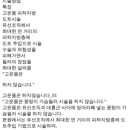
시술방법
특징
고운몸 피하지방
도트시술
유선조직에서
최대한 먼 거리의
피하지방층에
도트 주입으로 시술
수술의 위험성을
피해가면서
필러의 장점을
최대한 살려줌
“고운몸은
하지 않습니다.”
고운몸은 하지않습니다_01
“고운몸은
뭉텅이 가슴필러
시술을 하지 않습니다.”
고운몸은
유선조직과 대흉근 사이에 덩어리
째 넣는
뭉텅이 가
슴필러 시술을 하지 않습니다.
본원에서는
유선조직에서 최대한 먼 거리의 피하지방층
에
도
트주입 기법으로 시술
하며,