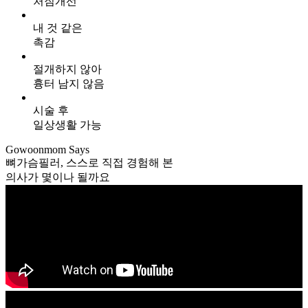
처짐
개선
내 것 같은
촉감
절개하지 않아
흉터 남지 않음
시술 후
일상생활 가능
Gowoonmom
Says
뼈가슴필러,
스스로 직접 경험해 본
의사가 몇이나 될까요