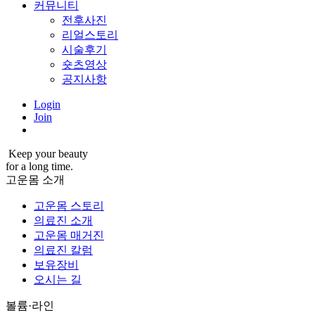
커뮤니티
전후사진
리얼스토리
시술후기
숏츠영상
공지사항
Login
Join
Keep your beauty
for a long time.
고운몸 소개
고운몸 스토리
의료진 소개
고운몸 매거진
의료진 칼럼
보유장비
오시는 길
볼륨·라인