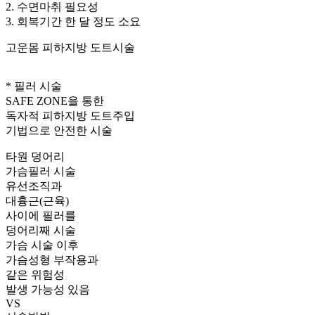
2. 수면마취 필요성
3. 회복기간 한 달 정도 소요
고운몸 피하지방 도트시술
* 필러 시술
SAFE ZONE을 통한
독자적 피하지방 도트주입
기법으로 안전한 시술
타원 덩어리
가슴필러 시술
유선조직과
대흉근(근육)
사이에 필러를
덩어리째 시술
가슴 시술 이후
가슴성형 부작용과
같은 위험성
발생 가능성 있음
VS