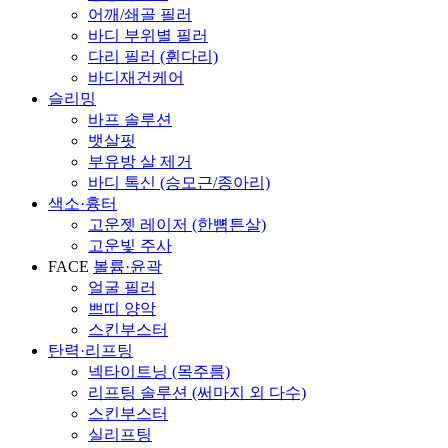
어깨/쇄골 필러
바디 부위별 필러
다리 필러 (휜다리)
바디재건케어
슬리밍
바프 솔루션
뱃살핏
부유방 살 제거
바디 톡신 (승모근/종아리)
색소·흉터
고운젯 레이저 (한뼘튼살)
고운빛 주사
FACE
볼륨·윤곽
얼굴 필러
쁘띠 양악
스킨부스터
탄력·리프팅
넥타이트닝 (목주름)
리프팅 솔루션 (써마지 외 다수)
스킨부스터
실리프팅