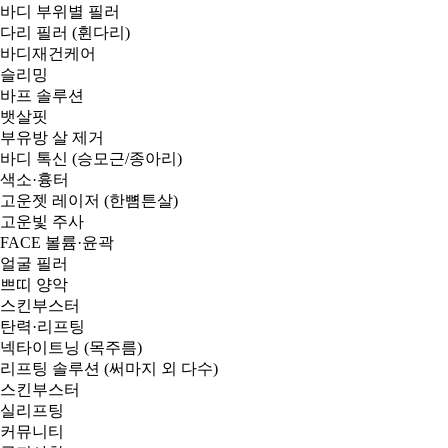
바디 부위별 필러
다리 필러 (휜다리)
바디재건케어
슬리밍
바프 솔루션
뱃살핏
부유방 살 제거
바디 톡신 (승모근/종아리)
색소·흉터
고운젯 레이저 (한뼘튼살)
고운빛 주사
FACE
볼륨·윤곽
얼굴 필러
쁘띠 양악
스킨부스터
탄력·리프팅
넥타이트닝 (목주름)
리프팅 솔루션 (써마지 외 다수)
스킨부스터
실리프팅
커뮤니티