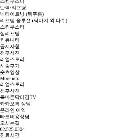
스킨부스터
탄력·리프팅
넥타이트닝 (목주름)
리프팅 솔루션 (써마지 외 다수)
스킨부스터
실리프팅
커뮤니티
공지사항
전후사진
리얼스토리
시술후기
숏츠영상
More info
리얼스토리
전후사진
목마른닥터김TV
카카오톡 상담
온라인 예약
빠른비용상담
오시는길
02.525.0304
진료시간