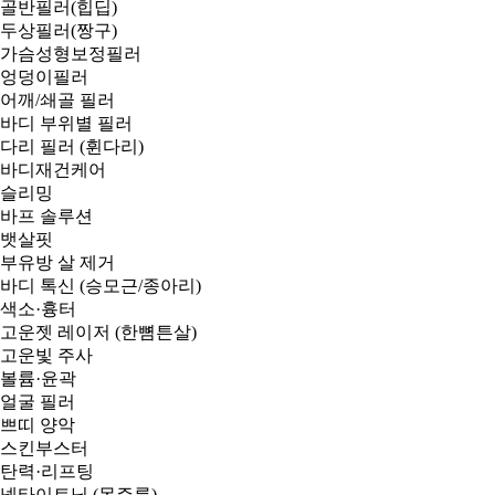
골반필러(힙딥)
두상필러(짱구)
가슴성형보정필러
엉덩이필러
어깨/쇄골 필러
바디 부위별 필러
다리 필러 (휜다리)
바디재건케어
슬리밍
바프 솔루션
뱃살핏
부유방 살 제거
바디 톡신 (승모근/종아리)
색소·흉터
고운젯 레이저 (한뼘튼살)
고운빛 주사
볼륨·윤곽
얼굴 필러
쁘띠 양악
스킨부스터
탄력·리프팅
넥타이트닝 (목주름)