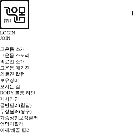
|
|
|
LOGIN
JOIN
고운몸 소개
고운몸 스토리
의료진 소개
고운몸 매거진
의료진 칼럼
보유장비
오시는 길
BODY
볼륨·라인
제시라인
골반필러(힙딥)
두상필러(짱구)
가슴성형보정필러
엉덩이필러
어깨/쇄골 필러