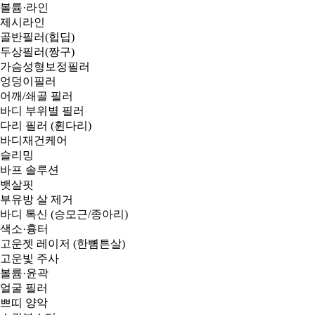
볼륨·라인
제시라인
골반필러(힙딥)
두상필러(짱구)
가슴성형보정필러
엉덩이필러
어깨/쇄골 필러
바디 부위별 필러
다리 필러 (휜다리)
바디재건케어
슬리밍
바프 솔루션
뱃살핏
부유방 살 제거
바디 톡신 (승모근/종아리)
색소·흉터
고운젯 레이저 (한뼘튼살)
고운빛 주사
볼륨·윤곽
얼굴 필러
쁘띠 양악