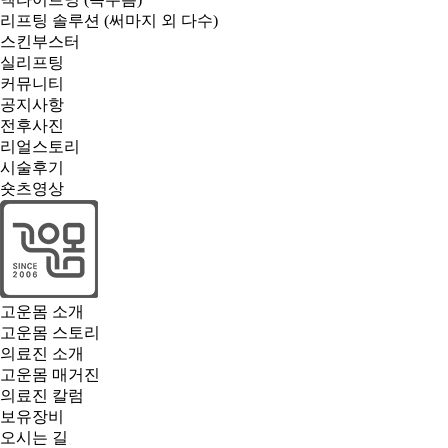
리프팅 솔루션 (써마지 외 다수)
스킨부스터
실리프팅
커뮤니티
공지사항
전후사진
리얼스토리
시술후기
숏츠영상
고운몸 소개
고운몸 스토리
의료진 소개
고운몸 매거진
의료진 칼럼
보유장비
오시는 길